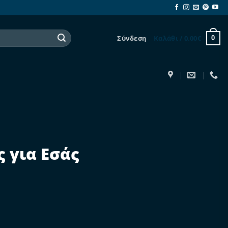
Σύνδεση
Καλάθι /
0.00
€
0
ς για Εσάς