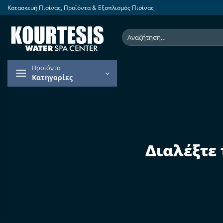
Skip
Κατασκευή Πισίνας, Προϊόντα & Εξοπλισμός Πισίνας
to
content
Αναζήτηση
για:
Προϊόντα
Κατηγορίες
Διαλέξτε 