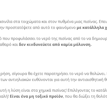
ινίλα στα τοιχώματα και στον πυθμένα μιας πισίνας. Επειδ
α την προστατέψετε από αυτό το φαινόμενο
με κατάλληλα χ
ρό που προφυλάσσει το νερό της πισίνας από το να δημιου
 καθαρό και
δεν κινδυνεύετε από καμία μόλυνση.
ll χρήση, σίγουρα θα έχετε παρατηρήσει το νερό να θολώνει
των αντιηλιακών ευθύνονται για αυτή την αντιαισθητική 
υτή η λύση είναι στα χημικά πισίνας! Επιλέγοντας το κατ
 καλή!
Είναι ένα μη τοξικό προϊόν
, που θα διώξει τη θολό