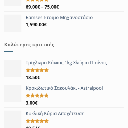
Price
69.00
€
–
75.00
€
Βαθμολογήθηκε
με
5.00
range:
από 5
Ramses Έτοιμο Μηχανοστάσιο
69.00€
1,590.00
€
through
75.00€
Καλύτερες κριτικές
Τρίχλωρο Κόκκος 1kg Χλώριο Πισίνας
18.50
€
Βαθμολογήθηκε
με
5.00
από 5
Κροκιδωτικό Σακουλάκι - Astralpool
3.00
€
Βαθμολογήθηκε
με
5.00
από 5
Κυκλική Κύρια Αποχέτευση
Βαθμολογήθηκε