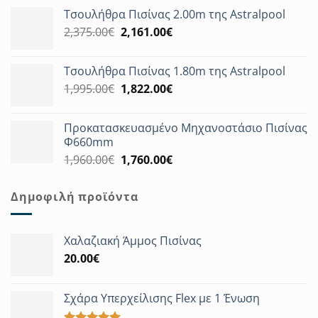
price
τρέχουσα
Τσουλήθρα Πισίνας 2.00m της Astralpool
was:
τιμή
Original
Η
2,375.00
€
3,180.00€.
2,161.00
€
είναι:
price
τρέχουσα
2,894.00€.
was:
τιμή
Τσουλήθρα Πισίνας 1.80m της Astralpool
2,375.00€.
είναι:
Original
Η
1,995.00
€
1,822.00
€
2,161.00€.
price
τρέχουσα
was:
τιμή
Προκατασκευασμένο Μηχανοστάσιο Πισίνας
1,995.00€.
είναι:
Φ660mm
1,822.00€.
Original
Η
1,960.00
€
1,760.00
€
price
τρέχουσα
was:
τιμή
Δημοφιλή προϊόντα
1,960.00€.
είναι:
1,760.00€.
Χαλαζιακή Άμμος Πισίνας
20.00
€
Σχάρα Υπερχείλισης Flex με 1 Ένωση