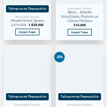
Τηλεφωνική Παραγγελία
Ντουζιέρες Πισίνας
Βάση – Δάπεδο
Ντουζιέρας Pluvium με
Ντουζιέρες Πισίνας
Ηλιακό Ντουζ Iguazu
Ξύλινο Πλαίσιο
Original
Η
2,019.00
€
1,828.00
€
514.00
€
price
τρέχουσα
was:
τιμή
Αγορά Τώρα
Αγορά Τώρα
2,019.00€.
είναι:
1,828.00€.
-8%
Τηλεφωνική Παραγγελία
Τηλεφωνική Παραγγελία
Ντουζιέρες Πισίνας
Ντουζιέρες Πισίνας