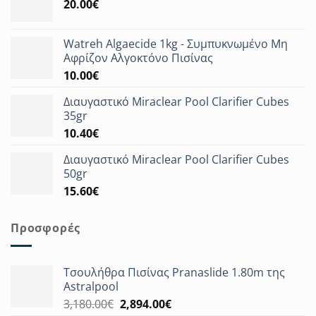
20.00
€
Watreh Algaecide 1kg - Συμπυκνωμένο Μη
Αφρίζον Αλγοκτόνο Πισίνας
10.00
€
Διαυγαστικό Miraclear Pool Clarifier Cubes
35gr
10.40
€
Διαυγαστικό Miraclear Pool Clarifier Cubes
50gr
15.60
€
Προσφορές
Τσουλήθρα Πισίνας Pranaslide 1.80m της
Astralpool
Original
Η
3,180.00
€
2,894.00
€