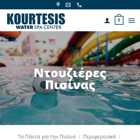
Skip
to
content
0
Ντουζιέρες
Πισίνας
Τα Πάντα για την Πισίνα
/
Περιφερειακά
/