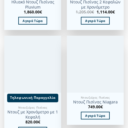
Ηλιακό Ντουζ Πισίνας
Ντουζ Πισίνας 2 Κεφαλών
Pluvium
με Χρονόμετρο
Original
Η
1,860.00
€
1,205.00
€
1,114.00
€
price
τρέχο
was:
τιμή
Αγορά Τώρα
Αγορά Τώρα
1,205.00€.
είναι:
1,114.
Τηλεφωνική Παραγγελία
Ντουζιέρες Πισίνας
Ντουζ Πισίνας Niagara
749.00
€
Ντουζιέρες Πισίνας
Ντουζ με Χρονόμετρο με 1
Αγορά Τώρα
Κεφαλή
820.00
€