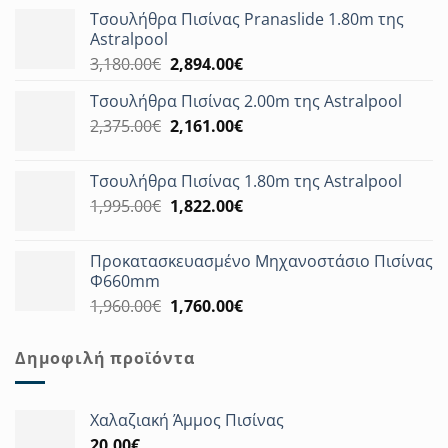
Τσουλήθρα Πισίνας Pranaslide 1.80m της
Astralpool
Original
Η
3,180.00
€
2,894.00
€
price
τρέχουσα
Τσουλήθρα Πισίνας 2.00m της Astralpool
was:
τιμή
Original
Η
2,375.00
€
3,180.00€.
2,161.00
€
είναι:
price
τρέχουσα
2,894.00€.
was:
τιμή
Τσουλήθρα Πισίνας 1.80m της Astralpool
2,375.00€.
είναι:
Original
Η
1,995.00
€
1,822.00
€
2,161.00€.
price
τρέχουσα
was:
τιμή
Προκατασκευασμένο Μηχανοστάσιο Πισίνας
1,995.00€.
είναι:
Φ660mm
1,822.00€.
Original
Η
1,960.00
€
1,760.00
€
price
τρέχουσα
was:
τιμή
Δημοφιλή προϊόντα
1,960.00€.
είναι:
1,760.00€.
Χαλαζιακή Άμμος Πισίνας
20.00
€