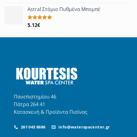
με
5.00
από 5
Astral Στόμιο Πυθμένα Μπομπέ
5.12
€
Βαθμολογήθηκε
με
5.00
από 5
Πανεπιστημίου 46
Πάτρα 264 41
Κατασκευή & Προϊόντα Πισίνας
261 043 8686
info@waterspacenter.gr