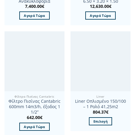
Ανακυκλοφορία
6.50 × 3.20 × 1.50
7,400.00
€
12,630.00
€
Αγορά Τώρα
Αγορά Τώρα
Φίλτρα Πισίνας Cantabric
Liner
Φίλτρο Πισίνας Cantabric
Liner Οπλισμένο 150/100
600mm 14m3/h, έξοδος 1
– 1 Ρολό 41,25m2
804.37
€
1/2”
642.00
€
Επιλογή
Αγορά Τώρα
Αυτό
το