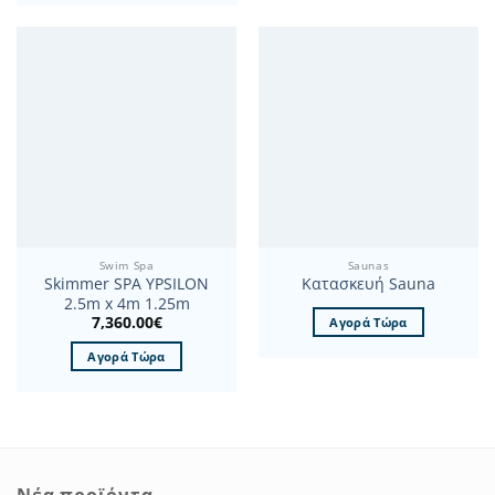
προϊόν
έχει
πολλαπλές
παραλλαγές.
Οι
επιλογές
μπορούν
να
επιλεγούν
στη
σελίδα
Swim Spa
Saunas
του
Skimmer SPA YPSILON
Κατασκευή Sauna
προϊόντος
2.5m x 4m 1.25m
7,360.00
€
Αγορά Τώρα
Αγορά Τώρα
Νέα προϊόντα