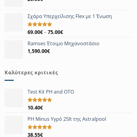
Σχάρα Υπερχείλισης Flex με 1 Ένωση
Price
69.00
€
–
75.00
€
Βαθμολογήθηκε
με
5.00
range:
από 5
Ramses Έτοιμο Μηχανοστάσιο
69.00€
1,590.00
€
through
75.00€
Καλύτερες κριτικές
Test Kit PH and OTO
10.40
€
Βαθμολογήθηκε
με
5.00
από 5
PH Minus Υγρό 25lt της Astralpool
38.55
€
Βαθμολογήθηκε