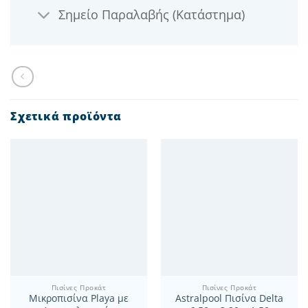
Σημείο Παραλαβής (Κατάστημα)
Σχετικά προϊόντα
Πισίνες Προκάτ
Πισίνες Προκάτ
Μικροπισίνα Playa με
Astralpool Πισίνα Delta