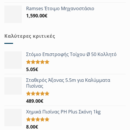
με
5.00
range:
από 5
Ramses Έτοιμο Μηχανοστάσιο
69.00€
1,590.00
€
through
75.00€
Καλύτερες κριτικές
Στόμιο Επιστροφής Τοίχου Ø 50 Κολλητό
5.05
€
Βαθμολογήθηκε
με
5.00
από 5
Σταθερός Άξονας 5.5m για Καλύμματα
Πισίνας
489.00
€
Βαθμολογήθηκε
με
5.00
από 5
Χημικά Πισίνας PH Plus Σκόνη 1kg
8.00
€
Βαθμολογήθηκε