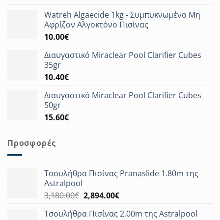
Watreh Algaecide 1kg - Συμπυκνωμένο Μη
Αφρίζον Αλγοκτόνο Πισίνας
10.00
€
Διαυγαστικό Miraclear Pool Clarifier Cubes
35gr
10.40
€
Διαυγαστικό Miraclear Pool Clarifier Cubes
50gr
15.60
€
Προσφορές
Τσουλήθρα Πισίνας Pranaslide 1.80m της
Astralpool
Original
Η
3,180.00
€
2,894.00
€
price
τρέχουσα
Τσουλήθρα Πισίνας 2.00m της Astralpool
was:
τιμή