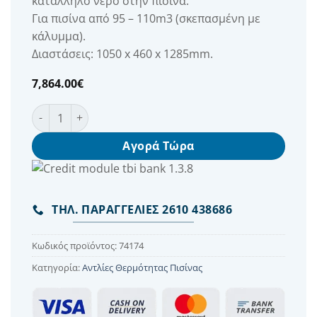
κατάλληλο νερό στην πισίνα.
Για πισίνα από 95 – 110m3 (σκεπασμένη με
κάλυμμα).
Διαστάσεις: 1050 x 460 x 1285mm.
7,864.00
€
Αντλία θερμότητας Pro Elyo Touch NN Inverter PET- 30T
Αγορά Τώρα
ΤΗΛ. ΠΑΡΑΓΓΕΛΙΕΣ 2610 438686
Κωδικός προϊόντος:
74174
Κατηγορία:
Αντλίες Θερμότητας Πισίνας