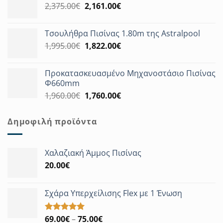
Original
Η
2,375.00
€
3,180.00€.
2,161.00
€
είναι:
price
τρέχουσα
2,894.00€.
was:
τιμή
Τσουλήθρα Πισίνας 1.80m της Astralpool
2,375.00€.
είναι:
Original
Η
1,995.00
€
1,822.00
€
2,161.00€.
price
τρέχουσα
was:
τιμή
Προκατασκευασμένο Μηχανοστάσιο Πισίνας
1,995.00€.
είναι:
Φ660mm
1,822.00€.
Original
Η
1,960.00
€
1,760.00
€
price
τρέχουσα
was:
τιμή
Δημοφιλή προϊόντα
1,960.00€.
είναι:
1,760.00€.
Χαλαζιακή Άμμος Πισίνας
20.00
€
Σχάρα Υπερχείλισης Flex με 1 Ένωση
Price
69.00
€
–
75.00
€
Βαθμολογήθηκε