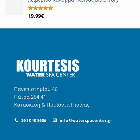
19.99
€
Βαθμολογήθηκε
με
5.00
από 5
Πανεπιστημίου 46
Πάτρα 264 41
Κατασκευή & Προϊόντα Πισίνας
261 043 8686
info@waterspacenter.gr