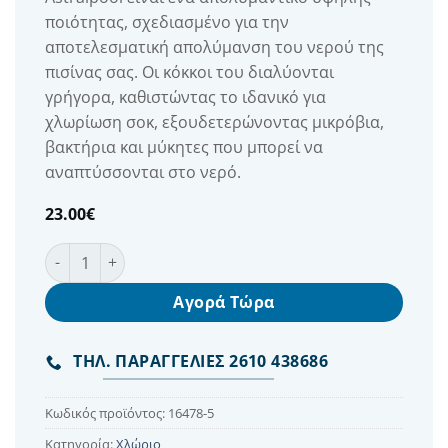
ποιότητας, σχεδιασμένο για την
αποτελεσματική απολύμανση του νερού της
πισίνας σας. Οι κόκκοι του διαλύονται
γρήγορα, καθιστώντας το ιδανικό για
χλωρίωση σοκ, εξουδετερώνοντας μικρόβια,
βακτήρια και μύκητες που μπορεί να
αναπτύσσονται στο νερό.
23.00
€
Χλώριο Πισίνας Δίχλωρο Κόκκοι 5kg της Astralpool ποσ
Αγορά Τώρα
ΤΗΛ. ΠΑΡΑΓΓΕΛΙΕΣ 2610 438686
Κωδικός προϊόντος:
16478-5
Κατηγορία:
Χλώριο