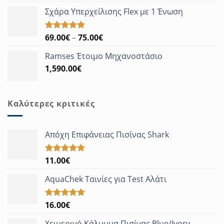
Σχάρα Υπερχείλισης Flex με 1 Ένωση
Price
69.00
€
–
75.00
€
Βαθμολογήθηκε
με
5.00
range:
από 5
Ramses Έτοιμο Μηχανοστάσιο
69.00€
1,590.00
€
through
75.00€
Καλύτερες κριτικές
Απόχη Επιφάνειας Πισίνας Shark
11.00
€
Βαθμολογήθηκε
με
5.00
από 5
AquaChek Ταινίες για Test Αλάτι
16.00
€
Βαθμολογήθηκε
με
5.00
από 5
Χειμερινό Κάλυμμα Πισίνας Blue/Ivory