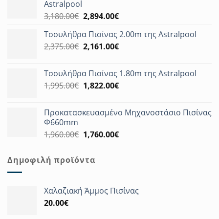
Astralpool
Original
Η
3,180.00
€
2,894.00
€
price
τρέχουσα
Τσουλήθρα Πισίνας 2.00m της Astralpool
was:
τιμή
Original
Η
2,375.00
€
3,180.00€.
2,161.00
€
είναι:
price
τρέχουσα
2,894.00€.
was:
τιμή
Τσουλήθρα Πισίνας 1.80m της Astralpool
2,375.00€.
είναι:
Original
Η
1,995.00
€
1,822.00
€
2,161.00€.
price
τρέχουσα
was:
τιμή
Προκατασκευασμένο Μηχανοστάσιο Πισίνας
1,995.00€.
είναι:
Φ660mm
1,822.00€.
Original
Η
1,960.00
€
1,760.00
€
price
τρέχουσα
was:
τιμή
Δημοφιλή προϊόντα
1,960.00€.
είναι:
1,760.00€.
Χαλαζιακή Άμμος Πισίνας
20.00
€