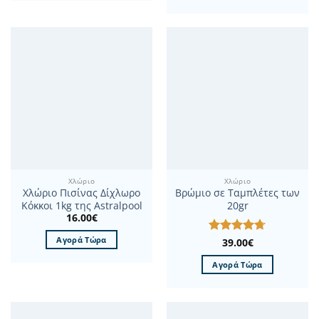
Χλώριο
Χλώριο
Χλώριο Πισίνας Δίχλωρο
Βρώμιο σε Ταμπλέτες των
Κόκκοι 1kg της Astralpool
20gr
16.00
€
Αγορά Τώρα
Βαθμολογήθηκε
39.00
€
με
4.67
από 5
Αγορά Τώρα