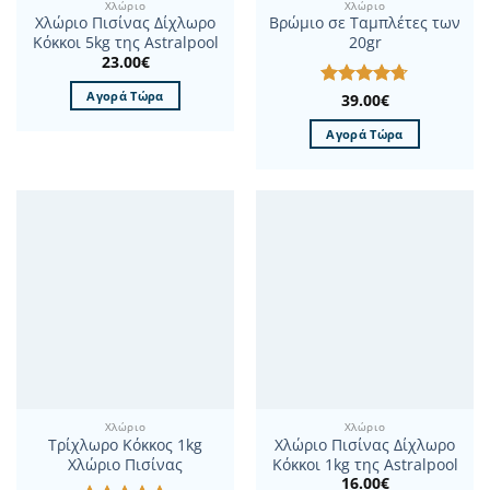
Χλώριο
Χλώριο
Χλώριο Πισίνας Δίχλωρο
Βρώμιο σε Ταμπλέτες των
Κόκκοι 5kg της Astralpool
20gr
23.00
€
Αγορά Τώρα
Βαθμολογήθηκε
39.00
€
με
4.67
από 5
Αγορά Τώρα
Χλώριο
Χλώριο
Τρίχλωρο Κόκκος 1kg
Χλώριο Πισίνας Δίχλωρο
Χλώριο Πισίνας
Κόκκοι 1kg της Astralpool
16.00
€