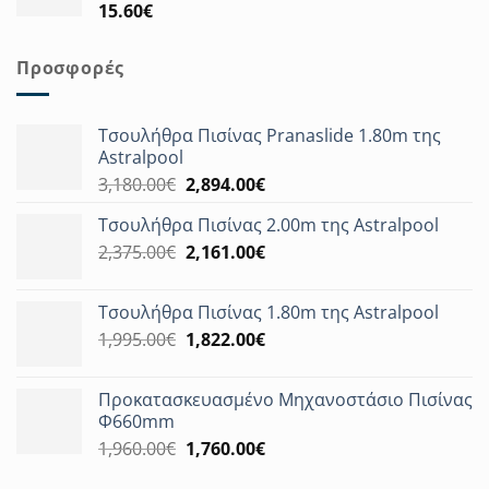
15.60
€
Προσφορές
Τσουλήθρα Πισίνας Pranaslide 1.80m της
Astralpool
Original
Η
3,180.00
€
2,894.00
€
price
τρέχουσα
Τσουλήθρα Πισίνας 2.00m της Astralpool
was:
τιμή
Original
Η
2,375.00
€
3,180.00€.
2,161.00
€
είναι:
price
τρέχουσα
2,894.00€.
was:
τιμή
Τσουλήθρα Πισίνας 1.80m της Astralpool
2,375.00€.
είναι:
Original
Η
1,995.00
€
1,822.00
€
2,161.00€.
price
τρέχουσα
was:
τιμή
Προκατασκευασμένο Μηχανοστάσιο Πισίνας
1,995.00€.
είναι:
Φ660mm
1,822.00€.
Original
Η
1,960.00
€
1,760.00
€
price
τρέχουσα