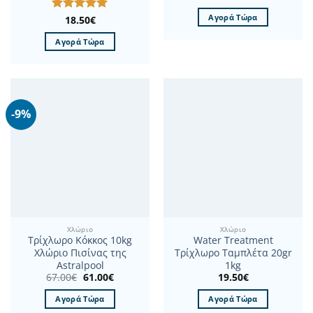
Αγορά Τώρα
Βαθμολογήθηκε
18.50
€
με
5
από 5
Αγορά Τώρα
-9%
Χλώριο
Χλώριο
Τρίχλωρο Κόκκος 10kg
Water Treatment
Χλώριο Πισίνας της
Τρίχλωρο Ταμπλέτα 20gr
Astralpool
1kg
Original
Η
67.00
€
61.00
€
19.50
€
price
τρέχουσα
was:
τιμή
Αγορά Τώρα
Αγορά Τώρα
67.00€.
είναι:
61.00€.