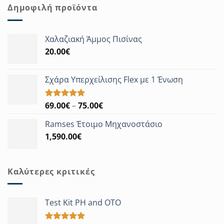
was:
τιμή
Δημοφιλή προϊόντα
1,960.00€.
είναι:
1,760.00€.
Χαλαζιακή Άμμος Πισίνας
20.00
€
Σχάρα Υπερχείλισης Flex με 1 Ένωση
Price
69.00
€
–
75.00
€
Βαθμολογήθηκε
με
5.00
range:
από 5
Ramses Έτοιμο Μηχανοστάσιο
69.00€
1,590.00
€
through
75.00€
Καλύτερες κριτικές
Test Kit PH and OTO