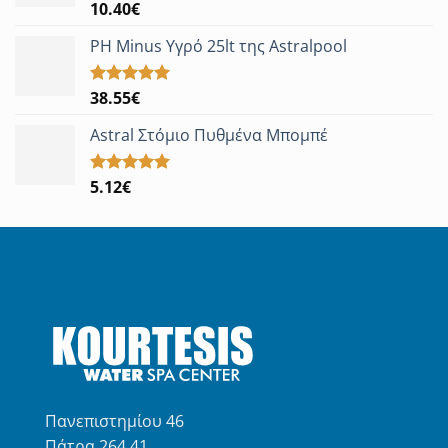
10.40
€
Βαθμολογήθηκε
με
5.00
από 5
PH Minus Υγρό 25lt της Astralpool
38.55
€
Βαθμολογήθηκε
με
5.00
από 5
Astral Στόμιο Πυθμένα Μπομπέ
5.12
€
Βαθμολογήθηκε
με
5.00
από 5
Πανεπιστημίου 46
Πάτρα 264 41