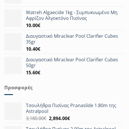
Watreh Algaecide 1kg - Συμπυκνωμένο Μη
Αφρίζον Αλγοκτόνο Πισίνας
10.00
€
Διαυγαστικό Miraclear Pool Clarifier Cubes
35gr
10.40
€
Διαυγαστικό Miraclear Pool Clarifier Cubes
50gr
15.60
€
Προσφορές
Τσουλήθρα Πισίνας Pranaslide 1.80m της
Astralpool
Original
Η
3,180.00
€
2,894.00
€
price
τρέχουσα