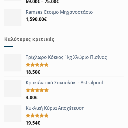
Price
69.00
€
–
75.00
€
Βαθμολογήθηκε
με
5.00
range:
από 5
Ramses Έτοιμο Μηχανοστάσιο
69.00€
1,590.00
€
through
75.00€
Καλύτερες κριτικές
Τρίχλωρο Κόκκος 1kg Χλώριο Πισίνας
18.50
€
Βαθμολογήθηκε
με
5.00
από 5
Κροκιδωτικό Σακουλάκι - Astralpool
3.00
€
Βαθμολογήθηκε
με
5.00
από 5
Κυκλική Κύρια Αποχέτευση
19.54
€
Βαθμολογήθηκε
με
5.00