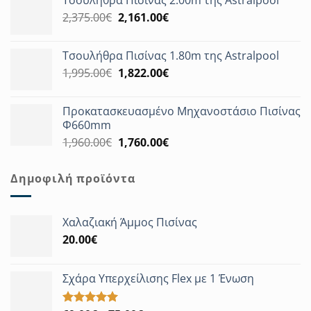
Τσουλήθρα Πισίνας 2.00m της Astralpool
was:
τιμή
Original
Η
2,375.00
€
3,180.00€.
2,161.00
€
είναι:
price
τρέχουσα
2,894.00€.
was:
τιμή
Τσουλήθρα Πισίνας 1.80m της Astralpool
2,375.00€.
είναι:
Original
Η
1,995.00
€
1,822.00
€
2,161.00€.
price
τρέχουσα
was:
τιμή
Προκατασκευασμένο Μηχανοστάσιο Πισίνας
1,995.00€.
είναι:
Φ660mm
1,822.00€.
Original
Η
1,960.00
€
1,760.00
€
price
τρέχουσα
was:
τιμή
Δημοφιλή προϊόντα
1,960.00€.
είναι:
1,760.00€.
Χαλαζιακή Άμμος Πισίνας
20.00
€
Σχάρα Υπερχείλισης Flex με 1 Ένωση