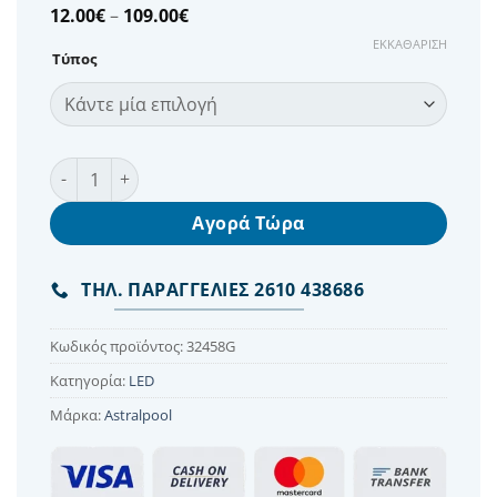
Price
12.00
€
–
109.00
€
range:
ΕΚΚΑΘΆΡΙΣΗ
12.00€
Τύπος
through
109.00€
Μπουτόν Ελέγχου για Φώτα Led ποσότητα
Αγορά Τώρα
ΤΗΛ. ΠΑΡΑΓΓΕΛΙΕΣ 2610 438686
Κωδικός προϊόντος:
32458G
Κατηγορία:
LED
Μάρκα:
Astralpool