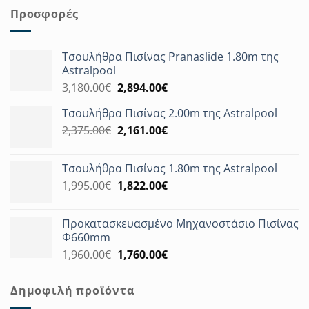
Προσφορές
Τσουλήθρα Πισίνας Pranaslide 1.80m της
Astralpool
Original
Η
3,180.00
€
2,894.00
€
price
τρέχουσα
Τσουλήθρα Πισίνας 2.00m της Astralpool
was:
τιμή
Original
Η
2,375.00
€
3,180.00€.
2,161.00
€
είναι:
price
τρέχουσα
2,894.00€.
was:
τιμή
Τσουλήθρα Πισίνας 1.80m της Astralpool
2,375.00€.
είναι:
Original
Η
1,995.00
€
1,822.00
€
2,161.00€.
price
τρέχουσα
was:
τιμή
Προκατασκευασμένο Μηχανοστάσιο Πισίνας
1,995.00€.
είναι:
Φ660mm
1,822.00€.
Original
Η
1,960.00
€
1,760.00
€
price
τρέχουσα
was:
τιμή
Δημοφιλή προϊόντα
1,960.00€.
είναι: