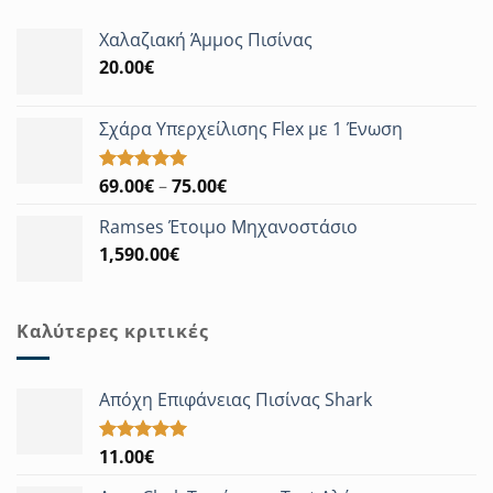
1,760.00€.
Χαλαζιακή Άμμος Πισίνας
20.00
€
Σχάρα Υπερχείλισης Flex με 1 Ένωση
Price
69.00
€
–
75.00
€
Βαθμολογήθηκε
με
5.00
range:
από 5
Ramses Έτοιμο Μηχανοστάσιο
69.00€
1,590.00
€
through
75.00€
Καλύτερες κριτικές
Απόχη Επιφάνειας Πισίνας Shark
11.00
€
Βαθμολογήθηκε
με
5.00
από 5