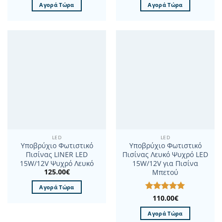
Αγορά Τώρα
Αγορά Τώρα
LED
LED
Υποβρύχιο Φωτιστικό
Υποβρύχιο Φωτιστικό
Πισίνας LINER LED
Πισίνας Λευκό Ψυχρό LED
15W/12V Ψυχρό Λευκό
15W/12V για Πισίνα
125.00
€
Μπετού
Αγορά Τώρα
Βαθμολογήθηκε
110.00
€
με
5
από 5
Αγορά Τώρα