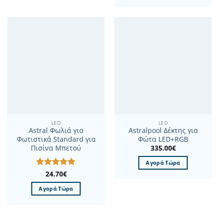
LED
LED
Astral Φωλιά για
Astralpool Δέκτης για
Φωτιστικά Standard για
Φώτα LED+RGB
335.00
€
Πισίνα Μπετού
Αγορά Τώρα
Βαθμολογήθηκε
24.70
€
με
5
από 5
Αγορά Τώρα