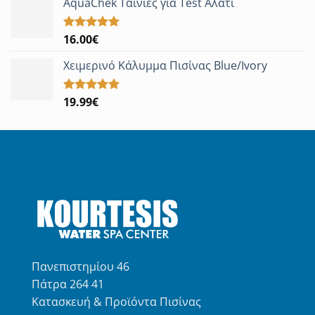
AquaChek Ταινίες για Test Αλάτι
16.00
€
Βαθμολογήθηκε
με
5.00
από 5
Χειμερινό Κάλυμμα Πισίνας Blue/Ivory
19.99
€
Βαθμολογήθηκε
με
5.00
από 5
Πανεπιστημίου 46
Πάτρα 264 41
Κατασκευή & Προϊόντα Πισίνας