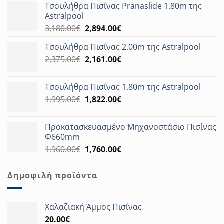
Τσουλήθρα Πισίνας Pranaslide 1.80m της
Astralpool
Original
Η
3,180.00
€
2,894.00
€
price
τρέχουσα
Τσουλήθρα Πισίνας 2.00m της Astralpool
was:
τιμή
Original
Η
2,375.00
€
3,180.00€.
2,161.00
€
είναι:
price
τρέχουσα
2,894.00€.
was:
τιμή
Τσουλήθρα Πισίνας 1.80m της Astralpool
2,375.00€.
είναι:
Original
Η
1,995.00
€
1,822.00
€
2,161.00€.
price
τρέχουσα
was:
τιμή
Προκατασκευασμένο Μηχανοστάσιο Πισίνας
1,995.00€.
είναι:
Φ660mm
1,822.00€.
Original
Η
1,960.00
€
1,760.00
€
price
τρέχουσα
was:
τιμή
Δημοφιλή προϊόντα
1,960.00€.
είναι:
1,760.00€.
Χαλαζιακή Άμμος Πισίνας
20.00
€