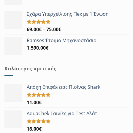
Σχάρα Υπερχείλισης Flex με 1 Ένωση
Price
69.00
€
–
75.00
€
Βαθμολογήθηκε
με
5.00
range:
από 5
Ramses Έτοιμο Μηχανοστάσιο
69.00€
1,590.00
€
through
75.00€
Καλύτερες κριτικές
Απόχη Επιφάνειας Πισίνας Shark
11.00
€
Βαθμολογήθηκε
με
5.00
από 5
AquaChek Ταινίες για Test Αλάτι
16.00
€
Βαθμολογήθηκε