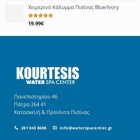
με
5.00
από 5
Χειμερινό Κάλυμμα Πισίνας Blue/Ivory
19.99
€
Βαθμολογήθηκε
με
5.00
από 5
Πανεπιστημίου 46
Πάτρα 264 41
Κατασκευή & Προϊόντα Πισίνας
261 043 8686
info@waterspacenter.gr