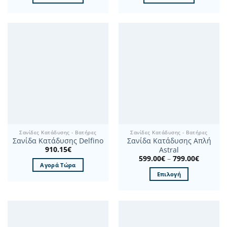
Σανίδες Κατάδυσης - Βατήρες
Σανίδες Κατάδυσης - Βατήρες
Σανίδα Κατάδυσης Delfino
Σανίδα Κατάδυσης Απλή
910.15
€
Astral
Price
599.00
€
–
799.00
€
range:
Αγορά Τώρα
599.00€
Επιλογή
through
799.00€
Αυτό
το
προϊόν
έχει