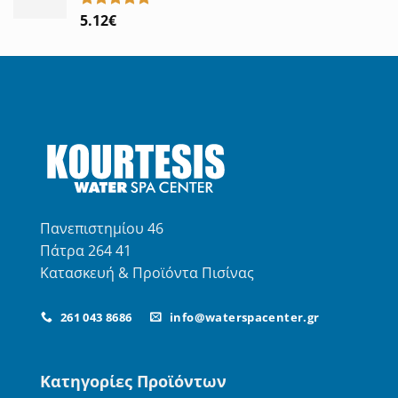
5.12
€
Βαθμολογήθηκε
με
5.00
από 5
Πανεπιστημίου 46
Πάτρα 264 41
Κατασκευή & Προϊόντα Πισίνας
261 043 8686
info@waterspacenter.gr
Κατηγορίες Προϊόντων