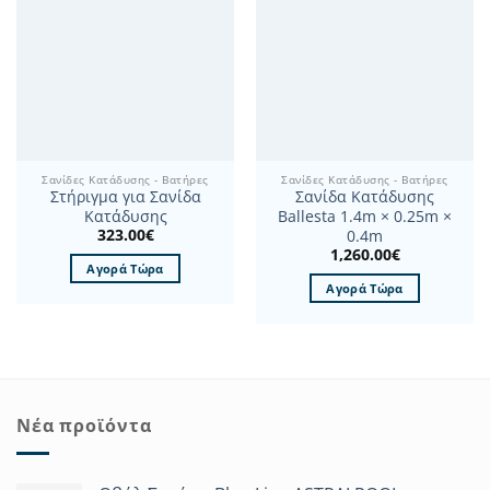
πολλαπλές
παραλλαγές.
Οι
επιλογές
μπορούν
να
επιλεγούν
στη
Σανίδες Κατάδυσης - Βατήρες
Σανίδες Κατάδυσης - Βατήρες
σελίδα
Στήριγμα για Σανίδα
Σανίδα Κατάδυσης
του
Κατάδυσης
Ballesta 1.4m × 0.25m ×
προϊόντος
323.00
€
0.4m
1,260.00
€
Αγορά Τώρα
Αγορά Τώρα
Νέα προϊόντα