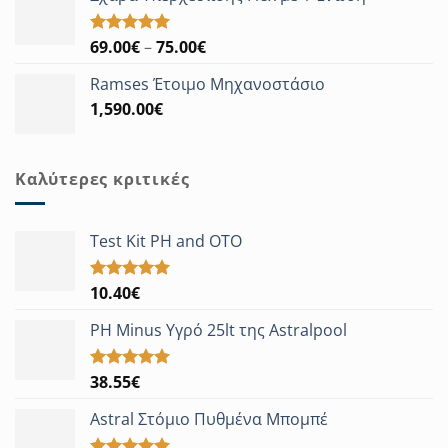
Price
69.00
€
–
75.00
€
Βαθμολογήθηκε
με
5.00
range:
από 5
Ramses Έτοιμο Μηχανοστάσιο
69.00€
1,590.00
€
through
75.00€
Καλύτερες κριτικές
Test Kit PH and OTO
10.40
€
Βαθμολογήθηκε
με
5.00
από 5
PH Minus Υγρό 25lt της Astralpool
38.55
€
Βαθμολογήθηκε
με
5.00
από 5
Astral Στόμιο Πυθμένα Μπομπέ