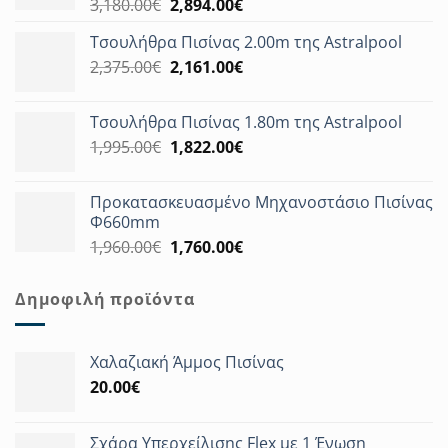
Original
Η
3,180.00
€
2,894.00
€
price
τρέχουσα
Τσουλήθρα Πισίνας 2.00m της Astralpool
was:
τιμή
Original
Η
2,375.00
€
3,180.00€.
2,161.00
€
είναι:
price
τρέχουσα
2,894.00€.
was:
τιμή
Τσουλήθρα Πισίνας 1.80m της Astralpool
2,375.00€.
είναι:
Original
Η
1,995.00
€
1,822.00
€
2,161.00€.
price
τρέχουσα
was:
τιμή
Προκατασκευασμένο Μηχανοστάσιο Πισίνας
1,995.00€.
είναι:
Φ660mm
1,822.00€.
Original
Η
1,960.00
€
1,760.00
€
price
τρέχουσα
was:
τιμή
Δημοφιλή προϊόντα
1,960.00€.
είναι:
1,760.00€.
Χαλαζιακή Άμμος Πισίνας
20.00
€
Σχάρα Υπερχείλισης Flex με 1 Ένωση