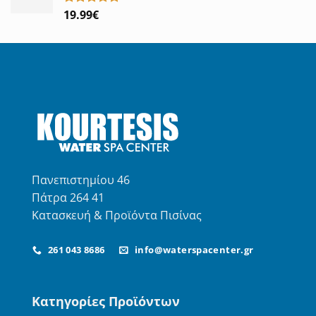
19.99
€
Βαθμολογήθηκε
με
5.00
από 5
Πανεπιστημίου 46
Πάτρα 264 41
Κατασκευή & Προϊόντα Πισίνας
261 043 8686
info@waterspacenter.gr
Κατηγορίες Προϊόντων