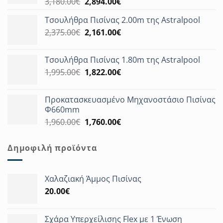
Original
Η
3,180.00
€
2,894.00
€
price
τρέχουσα
Τσουλήθρα Πισίνας 2.00m της Astralpool
was:
τιμή
Original
Η
2,375.00
€
3,180.00€.
2,161.00
€
είναι:
price
τρέχουσα
2,894.00€.
was:
τιμή
Τσουλήθρα Πισίνας 1.80m της Astralpool
2,375.00€.
είναι:
Original
Η
1,995.00
€
1,822.00
€
2,161.00€.
price
τρέχουσα
was:
τιμή
Προκατασκευασμένο Μηχανοστάσιο Πισίνας
1,995.00€.
είναι:
Φ660mm
1,822.00€.
Original
Η
1,960.00
€
1,760.00
€
price
τρέχουσα
was:
τιμή
Δημοφιλή προϊόντα
1,960.00€.
είναι:
1,760.00€.
Χαλαζιακή Άμμος Πισίνας
20.00
€
Σχάρα Υπερχείλισης Flex με 1 Ένωση