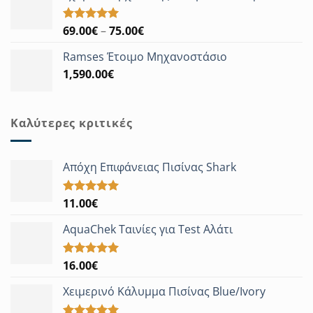
Price
69.00
€
–
75.00
€
Βαθμολογήθηκε
με
5.00
range:
από 5
Ramses Έτοιμο Μηχανοστάσιο
69.00€
1,590.00
€
through
75.00€
Καλύτερες κριτικές
Απόχη Επιφάνειας Πισίνας Shark
11.00
€
Βαθμολογήθηκε
με
5.00
από 5
AquaChek Ταινίες για Test Αλάτι
16.00
€
Βαθμολογήθηκε
με
5.00
από 5
Χειμερινό Κάλυμμα Πισίνας Blue/Ivory