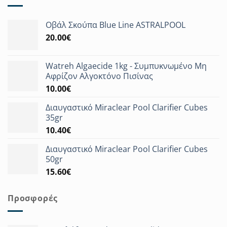
επιλογές
μπορούν
Οβάλ Σκούπα Blue Line ASTRALPOOL
να
20.00
€
επιλεγούν
στη
σελίδα
Watreh Algaecide 1kg - Συμπυκνωμένο Μη
του
Αφρίζον Αλγοκτόνο Πισίνας
προϊόντος
10.00
€
Διαυγαστικό Miraclear Pool Clarifier Cubes
35gr
10.40
€
Διαυγαστικό Miraclear Pool Clarifier Cubes
50gr
15.60
€
Προσφορές