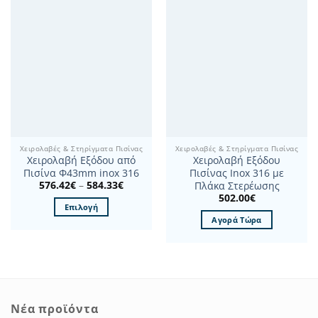
Χειρολαβές & Στηρίγματα Πισίνας
Χειρολαβές & Στηρίγματα Πισίνας
Χειρολαβή Εξόδου από
Χειρολαβή Εξόδου
Πισίνα Φ43mm inox 316
Πισίνας Inox 316 με
Price
576.42
€
–
584.33
€
Πλάκα Στερέωσης
range:
502.00
€
576.42€
Επιλογή
through
Αγορά Τώρα
584.33€
Αυτό
το
προϊόν
έχει
πολλαπλές
παραλλαγές.
Νέα προϊόντα
Οι