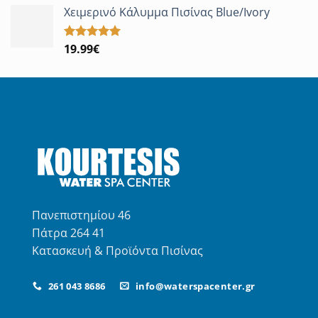
από 5
Χειμερινό Κάλυμμα Πισίνας Blue/Ivory
19.99
€
Βαθμολογήθηκε
με
5.00
από 5
Πανεπιστημίου 46
Πάτρα 264 41
Κατασκευή & Προϊόντα Πισίνας
261 043 8686
info@waterspacenter.gr