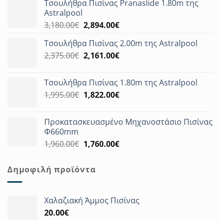
Τσουλήθρα Πισίνας Pranaslide 1.80m της
Astralpool
Original
Η
3,180.00
€
2,894.00
€
price
τρέχουσα
Τσουλήθρα Πισίνας 2.00m της Astralpool
was:
τιμή
Original
Η
2,375.00
€
3,180.00€.
2,161.00
€
είναι:
price
τρέχουσα
2,894.00€.
was:
τιμή
Τσουλήθρα Πισίνας 1.80m της Astralpool
2,375.00€.
είναι:
Original
Η
1,995.00
€
1,822.00
€
2,161.00€.
price
τρέχουσα
was:
τιμή
Προκατασκευασμένο Μηχανοστάσιο Πισίνας
1,995.00€.
είναι:
Φ660mm
1,822.00€.
Original
Η
1,960.00
€
1,760.00
€
price
τρέχουσα
was:
τιμή
Δημοφιλή προϊόντα
1,960.00€.
είναι:
1,760.00€.
Χαλαζιακή Άμμος Πισίνας
20.00
€