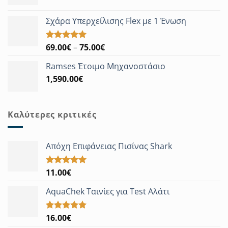
Σχάρα Υπερχείλισης Flex με 1 Ένωση
Price
69.00
€
–
75.00
€
Βαθμολογήθηκε
με
5.00
range:
από 5
Ramses Έτοιμο Μηχανοστάσιο
69.00€
1,590.00
€
through
75.00€
Καλύτερες κριτικές
Απόχη Επιφάνειας Πισίνας Shark
11.00
€
Βαθμολογήθηκε
με
5.00
από 5
AquaChek Ταινίες για Test Αλάτι
16.00
€
Βαθμολογήθηκε
με
5.00