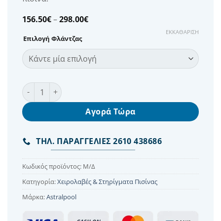
Price
156.50
€
–
298.00
€
range:
ΕΚΚΑΘΆΡΙΣΗ
156.50€
Επιλογή Φλάντζας
through
298.00€
Χειρολαβή Πισίνας inox με φλάντζες ποσότητα
Αγορά Τώρα
ΤΗΛ. ΠΑΡΑΓΓΕΛΙΕΣ 2610 438686
Κωδικός προϊόντος:
Μ/Δ
Κατηγορία:
Χειρολαβές & Στηρίγματα Πισίνας
Μάρκα:
Astralpool