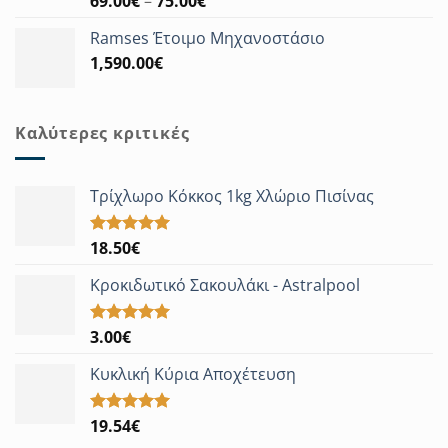
Price
69.00
€
–
75.00
€
με
5.00
range:
από 5
Ramses Έτοιμο Μηχανοστάσιο
69.00€
1,590.00
€
through
75.00€
Καλύτερες κριτικές
Τρίχλωρο Κόκκος 1kg Χλώριο Πισίνας
18.50
€
Βαθμολογήθηκε
με
5.00
από 5
Κροκιδωτικό Σακουλάκι - Astralpool
3.00
€
Βαθμολογήθηκε
με
5.00
από 5
Κυκλική Κύρια Αποχέτευση
19.54
€
Βαθμολογήθηκε
με
5.00