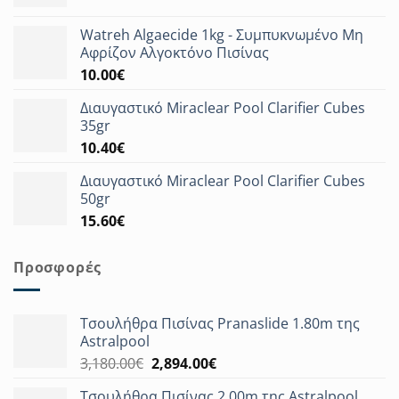
Watreh Algaecide 1kg - Συμπυκνωμένο Μη
Αφρίζον Αλγοκτόνο Πισίνας
10.00
€
Διαυγαστικό Miraclear Pool Clarifier Cubes
35gr
10.40
€
Διαυγαστικό Miraclear Pool Clarifier Cubes
50gr
15.60
€
Προσφορές
Τσουλήθρα Πισίνας Pranaslide 1.80m της
Astralpool
Original
Η
3,180.00
€
2,894.00
€
price
τρέχουσα
Τσουλήθρα Πισίνας 2.00m της Astralpool