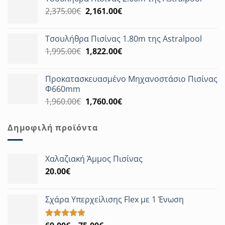
was:
τιμή
Original
Η
2,375.00
€
3,180.00€.
2,161.00
€
είναι:
price
τρέχουσα
2,894.00€.
was:
τιμή
Τσουλήθρα Πισίνας 1.80m της Astralpool
2,375.00€.
είναι:
Original
Η
1,995.00
€
1,822.00
€
2,161.00€.
price
τρέχουσα
was:
τιμή
Προκατασκευασμένο Μηχανοστάσιο Πισίνας
1,995.00€.
είναι:
Φ660mm
1,822.00€.
Original
Η
1,960.00
€
1,760.00
€
price
τρέχουσα
was:
τιμή
Δημοφιλή προϊόντα
1,960.00€.
είναι:
1,760.00€.
Χαλαζιακή Άμμος Πισίνας
20.00
€
Σχάρα Υπερχείλισης Flex με 1 Ένωση
Βαθμολογήθηκε