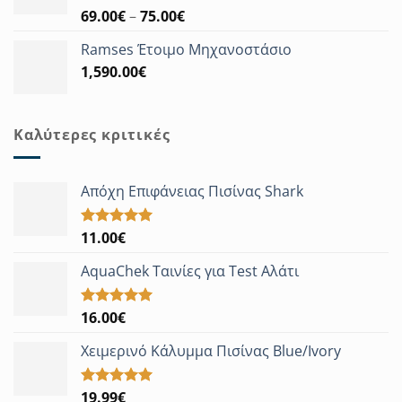
Price
69.00
€
–
75.00
€
Βαθμολογήθηκε
με
5.00
range:
από 5
Ramses Έτοιμο Μηχανοστάσιο
69.00€
1,590.00
€
through
75.00€
Καλύτερες κριτικές
Απόχη Επιφάνειας Πισίνας Shark
11.00
€
Βαθμολογήθηκε
με
5.00
από 5
AquaChek Ταινίες για Test Αλάτι
16.00
€
Βαθμολογήθηκε
με
5.00
από 5
Χειμερινό Κάλυμμα Πισίνας Blue/Ivory
19.99
€
Βαθμολογήθηκε