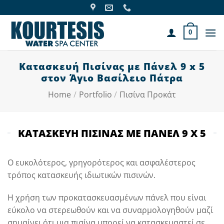
Skip
to
content
0
Κατασκευή Πισίνας με Πάνελ 9 x 5
στον Άγιο Βασίλειο Πάτρα
Home
/
Portfolio
/
Πισίνα Προκάτ
ΚΑΤΑΣΚΕΥΗ ΠΙΣΙΝΑΣ ΜΕ ΠΑΝΕΛ 9 X 5
Ο ευκολότερος, γρηγορότερος και ασφαλέστερος
τρόπος κατασκευής ιδιωτικών πισινών.
Η χρήση των προκατασκευασμένων πάνελ που είναι
εύκολο να στερεωθούν και να συναρμολογηθούν μαζί
σημαίνει ότι μια πισίνα μπορεί να κατασκευαστεί σε