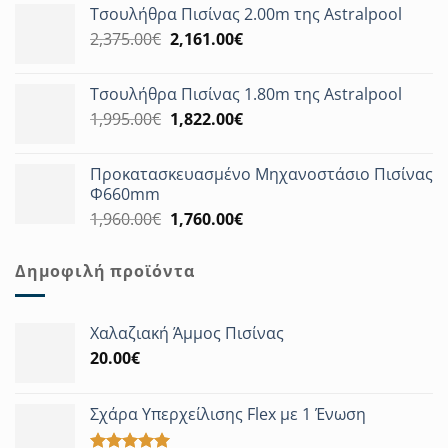
Τσουλήθρα Πισίνας 2.00m της Astralpool
was:
τιμή
Original
Η
2,375.00
€
3,180.00€.
2,161.00
€
είναι:
price
τρέχουσα
2,894.00€.
was:
τιμή
Τσουλήθρα Πισίνας 1.80m της Astralpool
2,375.00€.
είναι:
Original
Η
1,995.00
€
1,822.00
€
2,161.00€.
price
τρέχουσα
was:
τιμή
Προκατασκευασμένο Μηχανοστάσιο Πισίνας
1,995.00€.
είναι:
Φ660mm
1,822.00€.
Original
Η
1,960.00
€
1,760.00
€
price
τρέχουσα
was:
τιμή
Δημοφιλή προϊόντα
1,960.00€.
είναι:
1,760.00€.
Χαλαζιακή Άμμος Πισίνας
20.00
€
Σχάρα Υπερχείλισης Flex με 1 Ένωση