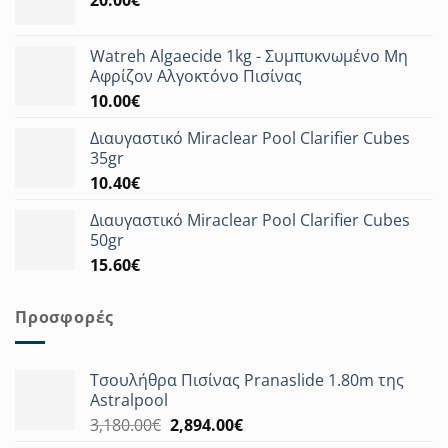
20.00
€
Watreh Algaecide 1kg - Συμπυκνωμένο Μη
Αφρίζον Αλγοκτόνο Πισίνας
10.00
€
Διαυγαστικό Miraclear Pool Clarifier Cubes
35gr
10.40
€
Διαυγαστικό Miraclear Pool Clarifier Cubes
50gr
15.60
€
Προσφορές
Τσουλήθρα Πισίνας Pranaslide 1.80m της
Astralpool
Original
Η
3,180.00
€
2,894.00
€
price
τρέχουσα