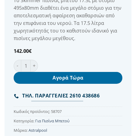
Το Skimmer πισίνας μπετού 17.5L με στόμιο
495x80mm διαθέτει ένα μεγάλο στόμιο για την
αποτελεσματική αφαίρεση ακαθαρσιών από
την επιφάνεια του νερού. Τα 17.5 λίτρα
χωρητικότητάς του το καθιστούν ιδανικό για
πισίνες μεγάλου μεγέθους.
142.00
€
Skimmer Πισίνας Μπετού NORM 17.5L με Στόμιο 495x8
Αγορά Τώρα
ΤΗΛ. ΠΑΡΑΓΓΕΛΙΕΣ 2610 438686
Κωδικός προϊόντος:
58707
Κατηγορία:
Για Πισίνα Μπετού
Μάρκα:
Astralpool