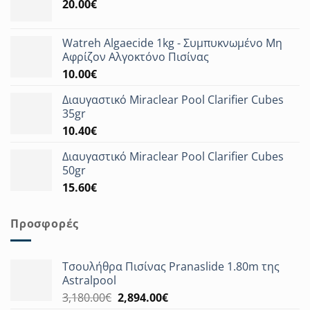
20.00
€
Watreh Algaecide 1kg - Συμπυκνωμένο Μη
Αφρίζον Αλγοκτόνο Πισίνας
10.00
€
Διαυγαστικό Miraclear Pool Clarifier Cubes
35gr
10.40
€
Διαυγαστικό Miraclear Pool Clarifier Cubes
50gr
15.60
€
Προσφορές
Τσουλήθρα Πισίνας Pranaslide 1.80m της
Astralpool
Original
Η
3,180.00
€
2,894.00
€