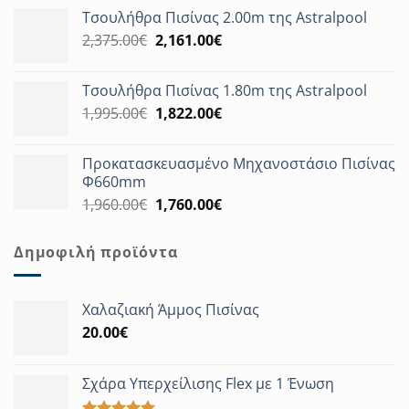
price
τρέχουσα
Τσουλήθρα Πισίνας 2.00m της Astralpool
was:
τιμή
Original
Η
2,375.00
€
3,180.00€.
2,161.00
€
είναι:
price
τρέχουσα
2,894.00€.
was:
τιμή
Τσουλήθρα Πισίνας 1.80m της Astralpool
2,375.00€.
είναι:
Original
Η
1,995.00
€
1,822.00
€
2,161.00€.
price
τρέχουσα
was:
τιμή
Προκατασκευασμένο Μηχανοστάσιο Πισίνας
1,995.00€.
είναι:
Φ660mm
1,822.00€.
Original
Η
1,960.00
€
1,760.00
€
price
τρέχουσα
was:
τιμή
Δημοφιλή προϊόντα
1,960.00€.
είναι:
1,760.00€.
Χαλαζιακή Άμμος Πισίνας
20.00
€
Σχάρα Υπερχείλισης Flex με 1 Ένωση