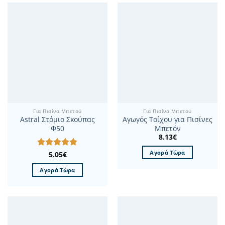
Για Πισίνα Μπετού
Για Πισίνα Μπετού
Astral Στόμιο Σκούπας
Αγωγός Τοίχου για Πισίνες
Φ50
Μπετόν
8.13
€
Αγορά Τώρα
Βαθμολογήθηκε
5.05
€
με
5
από 5
Αγορά Τώρα