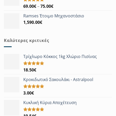
Price
69.00
€
–
75.00
€
Βαθμολογήθηκε
με
5.00
range:
από 5
Ramses Έτοιμο Μηχανοστάσιο
69.00€
1,590.00
€
through
75.00€
Καλύτερες κριτικές
Τρίχλωρο Κόκκος 1kg Χλώριο Πισίνας
18.50
€
Βαθμολογήθηκε
με
5.00
από 5
Κροκιδωτικό Σακουλάκι - Astralpool
3.00
€
Βαθμολογήθηκε
με
5.00
από 5
Κυκλική Κύρια Αποχέτευση
Βαθμολογήθηκε