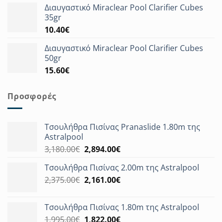
Διαυγαστικό Miraclear Pool Clarifier Cubes
35gr
10.40
€
Διαυγαστικό Miraclear Pool Clarifier Cubes
50gr
15.60
€
Προσφορές
Τσουλήθρα Πισίνας Pranaslide 1.80m της
Astralpool
Original
Η
3,180.00
€
2,894.00
€
price
τρέχουσα
Τσουλήθρα Πισίνας 2.00m της Astralpool
was:
τιμή
Original
Η
2,375.00
€
3,180.00€.
2,161.00
€
είναι:
price
τρέχουσα
2,894.00€.
was:
τιμή
Τσουλήθρα Πισίνας 1.80m της Astralpool
2,375.00€.
είναι:
Original
Η
1,995.00
€
1,822.00
€
2,161.00€.