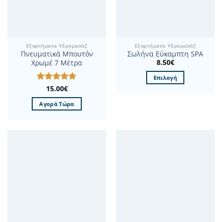
Εξαρτήματα Υδρομασάζ
Εξαρτήματα Υδρομασάζ
Πνευματικά Μπουτόν
Σωλήνα Εύκαμπτη SPA
8.50
€
Χρωμέ 7 Μέτρα
Επιλογή
Βαθμολογήθηκε
15.00
€
Αυτό
με
5
από 5
το
Αγορά Τώρα
προϊόν
έχει
πολλαπλές
παραλλαγές.
Οι
επιλογές
μπορούν
να
επιλεγούν
στη
σελίδα