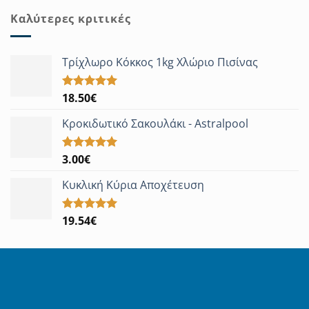
Καλύτερες κριτικές
Τρίχλωρο Κόκκος 1kg Χλώριο Πισίνας
18.50
€
Βαθμολογήθηκε
με
5.00
από 5
Κροκιδωτικό Σακουλάκι - Astralpool
3.00
€
Βαθμολογήθηκε
με
5.00
από 5
Κυκλική Κύρια Αποχέτευση
19.54
€
Βαθμολογήθηκε
με
5.00
από 5