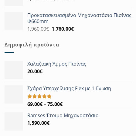
price
τρέχουσα
was:
τιμή
Προκατασκευασμένο Μηχανοστάσιο Πισίνας
1,995.00€.
είναι:
Φ660mm
1,822.00€.
Original
Η
1,960.00
€
1,760.00
€
price
τρέχουσα
was:
τιμή
Δημοφιλή προϊόντα
1,960.00€.
είναι:
1,760.00€.
Χαλαζιακή Άμμος Πισίνας
20.00
€
Σχάρα Υπερχείλισης Flex με 1 Ένωση
Price
69.00
€
–
75.00
€
Βαθμολογήθηκε
με
5.00
range:
από 5
Ramses Έτοιμο Μηχανοστάσιο
69.00€
1,590.00
€
through
75.00€