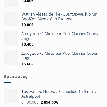
20.00
€
Watreh Algaecide 1kg - Συμπυκνωμένο Μη
Αφρίζον Αλγοκτόνο Πισίνας
10.00
€
Διαυγαστικό Miraclear Pool Clarifier Cubes
35gr
10.40
€
Διαυγαστικό Miraclear Pool Clarifier Cubes
50gr
15.60
€
Προσφορές
Τσουλήθρα Πισίνας Pranaslide 1.80m της
Astralpool
Original
Η
3,180.00
€
2,894.00
€
price
τρέχουσα