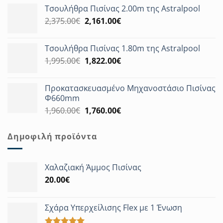
Τσουλήθρα Πισίνας 2.00m της Astralpool
was:
τιμή
Original
Η
2,375.00
€
3,180.00€.
2,161.00
€
είναι:
price
τρέχουσα
2,894.00€.
was:
τιμή
Τσουλήθρα Πισίνας 1.80m της Astralpool
2,375.00€.
είναι:
Original
Η
1,995.00
€
1,822.00
€
2,161.00€.
price
τρέχουσα
was:
τιμή
Προκατασκευασμένο Μηχανοστάσιο Πισίνας
1,995.00€.
είναι:
Φ660mm
1,822.00€.
Original
Η
1,960.00
€
1,760.00
€
price
τρέχουσα
was:
τιμή
Δημοφιλή προϊόντα
1,960.00€.
είναι:
1,760.00€.
Χαλαζιακή Άμμος Πισίνας
20.00
€
Σχάρα Υπερχείλισης Flex με 1 Ένωση