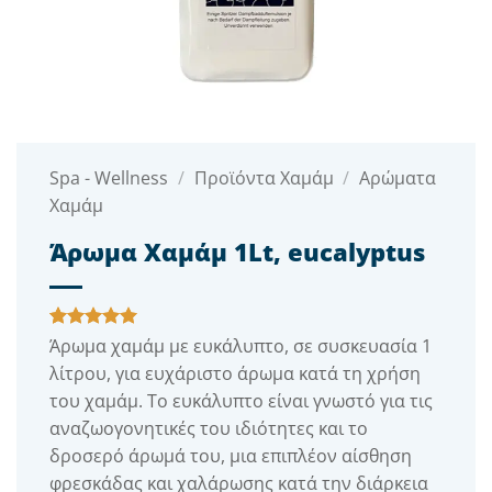
Spa - Wellness
/
Προϊόντα Χαμάμ
/
Αρώματα
Χαμάμ
Άρωμα Χαμάμ 1Lt, eucalyptus
Βαθμολογήθηκε
1
Άρωμα χαμάμ με ευκάλυπτο, σε συσκευασία 1
με
5
από 5
λίτρου, για ευχάριστο άρωμα κατά τη χρήση
με βάση
βαθμολογία
του χαμάμ. Το ευκάλυπτο είναι γνωστό για τις
πελάτη
αναζωογονητικές του ιδιότητες και το
δροσερό άρωμά του, μια επιπλέον αίσθηση
φρεσκάδας και χαλάρωσης κατά την διάρκεια