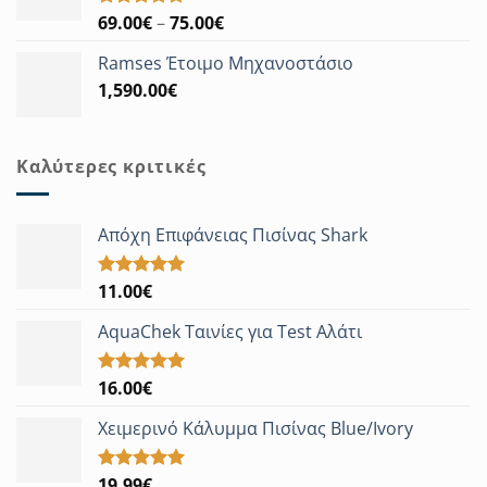
Price
69.00
€
–
75.00
€
Βαθμολογήθηκε
με
5.00
range:
από 5
Ramses Έτοιμο Μηχανοστάσιο
69.00€
1,590.00
€
through
75.00€
Καλύτερες κριτικές
Απόχη Επιφάνειας Πισίνας Shark
11.00
€
Βαθμολογήθηκε
με
5.00
από 5
AquaChek Ταινίες για Test Αλάτι
16.00
€
Βαθμολογήθηκε
με
5.00
από 5
Χειμερινό Κάλυμμα Πισίνας Blue/Ivory
19.99
€
Βαθμολογήθηκε