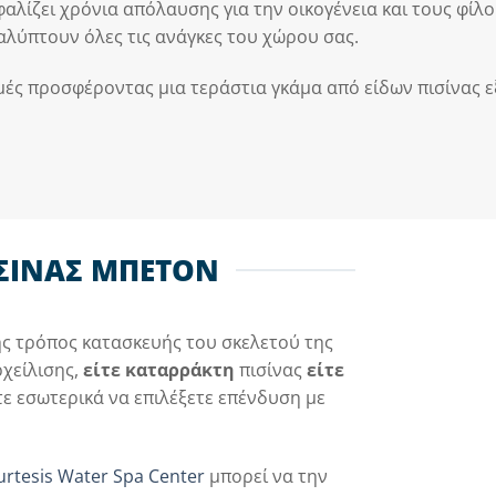
λίζει χρόνια απόλαυσης για την οικογένεια και τους φίλ
αλύπτουν όλες τις ανάγκες του χώρου σας.
μές προσφέροντας μια τεράστια γκάμα από είδων πισίνας ε
ΣΙΝΑΣ ΜΠΕΤΟΝ
ης τρόπος κατασκευής του σκελετού της
ρχείλισης,
είτε καταρράκτη
πισίνας
είτε
τε εσωτερικά να επιλέξετε επένδυση με
urtesis Water Spa Center
μπορεί να την