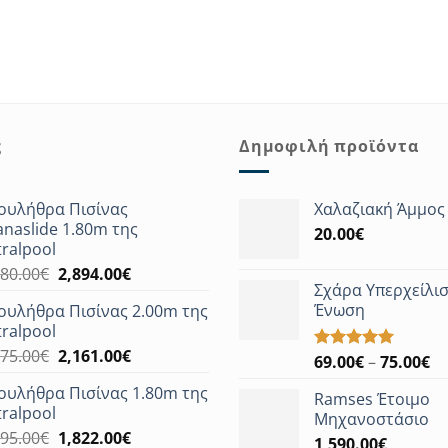
ς
Δημοφιλή προϊόντα
ουλήθρα Πισίνας
Χαλαζιακή Άμμος
anaslide 1.80m της
20.00
€
tralpool
Original
Η
180.00
€
2,894.00
€
Σχάρα Υπερχείλισ
price
τρέχουσα
Ένωση
ουλήθρα Πισίνας 2.00m της
was:
τιμή
tralpool
3,180.00€.
είναι:
Original
Η
375.00
€
2,161.00
€
2,894.00€.
Pr
69.00
€
–
75.00
€
Βαθμολογήθηκε
price
τρέχουσα
με
5.00
ra
ουλήθρα Πισίνας 1.80m της
από 5
was:
τιμή
Ramses Έτοιμο
69
tralpool
2,375.00€.
είναι:
Μηχανοστάσιο
th
Original
Η
995.00
€
1,822.00
€
2,161.00€.
1,590.00
€
75