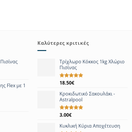
Καλύτερες κριτικές
 Πισίνας
Τρίχλωρο Κόκκος 1kg Χλώριο
Πισίνας
18.50
€
Βαθμολογήθηκε
ης Flex με 1
με
5.00
από 5
Κροκιδωτικό Σακουλάκι -
Astralpool
ice
nge:
3.00
€
Βαθμολογήθηκε
.00€
με
5.00
από 5
rough
Κυκλική Κύρια Αποχέτευση
.00€