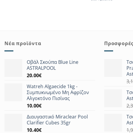
Νέα προϊόντα
Προσφορέ
Οβάλ Σκούπα Blue Line
Τσ
ASTRALPOOL
Pr
As
20.00
€
3,
Watreh Algaecide 1kg -
Συμπυκνωμένο Μη Αφρίζον
Τσ
Αλγοκτόνο Πισίνας
As
10.00
€
2,
Διαυγαστικό Miraclear Pool
Τσ
Clarifier Cubes 35gr
As
10.40
€
1,