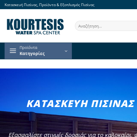
Skip
Κατασκευή Πισίνας, Προϊόντα & Εξοπλισμός Πισίνας
to
content
Αναζήτηση
για:
Προϊόντα
Κατηγορίες
ΚΑΤΑΣΚΕΥΗ ΠΙΣΙΝΑΣ
Εξασφαλίστε στιγμές δροσιάς για το καλοκαίρι, 