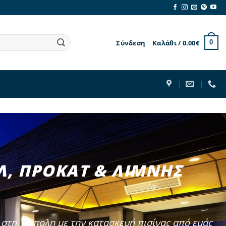
Σύνδεση
Καλάθι /
0.00
€
0
Λ, ΠΡΟΚΑΤ & ΛΙΜΝΗΣ
ς στη Τρίπολη με την κατασκευή πισίνας από εμάς