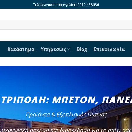
Τηλεφωνικές παραγγελίες: 2610 438686
Κατάστημα
Υπηρεσίες
Blog
Επικοινωνία
 ΤΡΙΠΟΛΗ: ΜΠΕΤΟΝ, ΠΑΝΕ
Προϊόντα & Εξοπλισμός Πισίνας
ψυχαγωγική άσκηση και διασκέδαση για το σπίτι σα