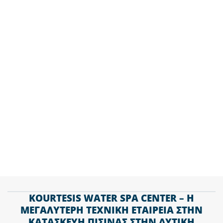
σπίτι σας στο Ληξούρι με την κατασκευή
πισίνας από εμάς και επισκεφτείτε το E-Shop
μας για προνομιακές τιμές στην προμήθεια
χημικών & προϊόντα καθαρισμού.
ΤΗΛ. 2610 438 686
KOURTESIS WATER SPA CENTER – Η
ΜΕΓΑΛΥΤΕΡΗ ΤΕΧΝΙΚΗ ΕΤΑΙΡΕΙΑ ΣΤΗΝ
ΚΑΤΑΣΚΕΥΗ ΠΙΣΙΝΑΣ ΣΤΗΝ ΔΥΤΙΚΗ