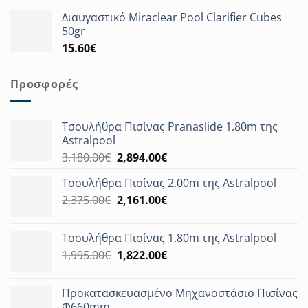
Διαυγαστικό Miraclear Pool Clarifier Cubes
50gr
15.60
€
Προσφορές
Τσουλήθρα Πισίνας Pranaslide 1.80m της
Astralpool
Original
Η
3,180.00
€
2,894.00
€
price
τρέχουσα
Τσουλήθρα Πισίνας 2.00m της Astralpool
was:
τιμή
Original
Η
2,375.00
€
3,180.00€.
2,161.00
€
είναι:
price
τρέχουσα
2,894.00€.
was:
τιμή
Τσουλήθρα Πισίνας 1.80m της Astralpool
2,375.00€.
είναι:
Original
Η
1,995.00
€
1,822.00
€
2,161.00€.
price
τρέχουσα
was:
τιμή
Προκατασκευασμένο Μηχανοστάσιο Πισίνας
1,995.00€.
είναι:
Φ660mm