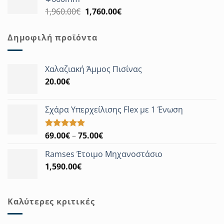
1,822.00€.
Original
Η
1,960.00
€
1,760.00
€
price
τρέχουσα
was:
τιμή
Δημοφιλή προϊόντα
1,960.00€.
είναι:
1,760.00€.
Χαλαζιακή Άμμος Πισίνας
20.00
€
Σχάρα Υπερχείλισης Flex με 1 Ένωση
Price
69.00
€
–
75.00
€
Βαθμολογήθηκε
με
5.00
range:
από 5
Ramses Έτοιμο Μηχανοστάσιο
69.00€
1,590.00
€
through
75.00€
Καλύτερες κριτικές