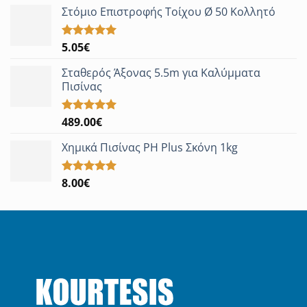
Στόμιο Επιστροφής Τοίχου Ø 50 Κολλητό
5.05
€
Βαθμολογήθηκε
με
5.00
από 5
Σταθερός Άξονας 5.5m για Καλύμματα
Πισίνας
489.00
€
Βαθμολογήθηκε
με
5.00
από 5
Χημικά Πισίνας PH Plus Σκόνη 1kg
8.00
€
Βαθμολογήθηκε
με
5.00
από 5