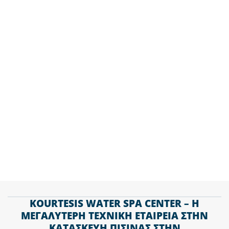
σπίτι σας στη Κόρινθο με την κατασκευή
πισίνας από εμάς και επισκεφτείτε το E-Shop
μας για προνομιακές τιμές στην προμήθεια
χημικών & προϊόντα καθαρισμού.
ΤΗΛ. 2610 438 686
KOURTESIS WATER SPA CENTER – Η
ΜΕΓΑΛΥΤΕΡΗ ΤΕΧΝΙΚΗ ΕΤΑΙΡΕΙΑ ΣΤΗΝ
ΚΑΤΑΣΚΕΥΗ ΠΙΣΙΝΑΣ ΣΤΗΝ