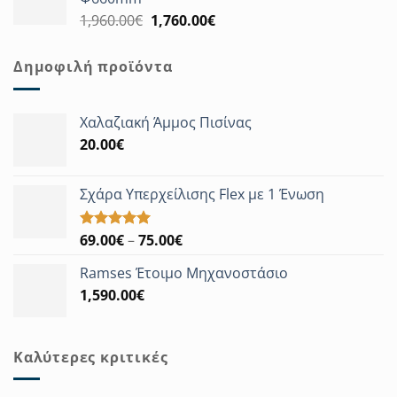
1,822.00€.
Original
Η
1,960.00
€
1,760.00
€
price
τρέχουσα
was:
τιμή
Δημοφιλή προϊόντα
1,960.00€.
είναι:
1,760.00€.
Χαλαζιακή Άμμος Πισίνας
20.00
€
Σχάρα Υπερχείλισης Flex με 1 Ένωση
Price
69.00
€
–
75.00
€
Βαθμολογήθηκε
με
5.00
range:
από 5
Ramses Έτοιμο Μηχανοστάσιο
69.00€
1,590.00
€
through
75.00€
Καλύτερες κριτικές