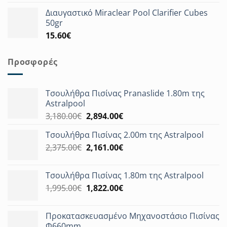
Διαυγαστικό Miraclear Pool Clarifier Cubes
50gr
15.60
€
Προσφορές
Τσουλήθρα Πισίνας Pranaslide 1.80m της
Astralpool
Original
Η
3,180.00
€
2,894.00
€
price
τρέχουσα
Τσουλήθρα Πισίνας 2.00m της Astralpool
was:
τιμή
Original
Η
2,375.00
€
3,180.00€.
2,161.00
€
είναι:
price
τρέχουσα
2,894.00€.
was:
τιμή
Τσουλήθρα Πισίνας 1.80m της Astralpool
2,375.00€.
είναι:
Original
Η
1,995.00
€
1,822.00
€
2,161.00€.
price
τρέχουσα
was:
τιμή
Προκατασκευασμένο Μηχανοστάσιο Πισίνας
1,995.00€.
είναι:
Φ660mm