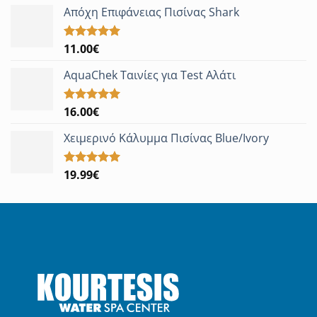
Απόχη Επιφάνειας Πισίνας Shark
11.00
€
Βαθμολογήθηκε
με
5.00
από 5
AquaChek Ταινίες για Test Αλάτι
16.00
€
Βαθμολογήθηκε
με
5.00
από 5
Χειμερινό Κάλυμμα Πισίνας Blue/Ivory
19.99
€
Βαθμολογήθηκε
με
5.00
από 5