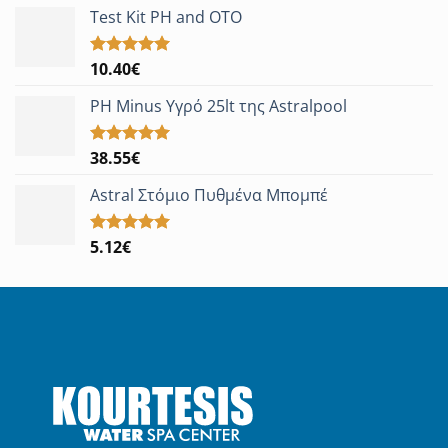
Test Kit PH and OTO
10.40
€
Βαθμολογήθηκε
με
5.00
από 5
PH Minus Υγρό 25lt της Astralpool
38.55
€
Βαθμολογήθηκε
με
5.00
από 5
Astral Στόμιο Πυθμένα Μπομπέ
5.12
€
Βαθμολογήθηκε
με
5.00
από 5