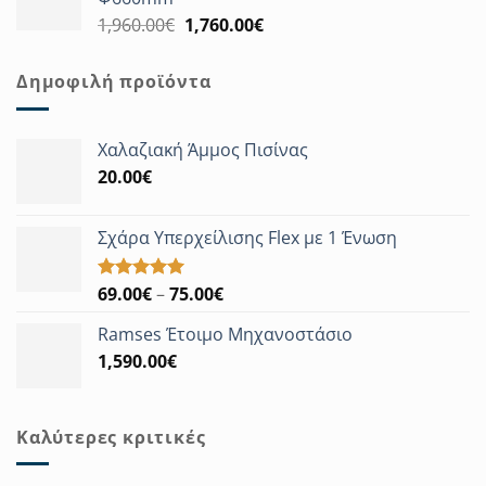
1,822.00€.
Original
Η
1,960.00
€
1,760.00
€
price
τρέχουσα
was:
τιμή
Δημοφιλή προϊόντα
1,960.00€.
είναι:
1,760.00€.
Χαλαζιακή Άμμος Πισίνας
20.00
€
Σχάρα Υπερχείλισης Flex με 1 Ένωση
Price
69.00
€
–
75.00
€
Βαθμολογήθηκε
με
5.00
range:
από 5
Ramses Έτοιμο Μηχανοστάσιο
69.00€
1,590.00
€
through
75.00€
Καλύτερες κριτικές