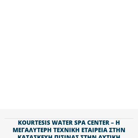
σπίτι σας στην Αμαλιάδα με την κατασκευή
πισίνας από εμάς και επισκεφτείτε το E-Shop
μας για προνομιακές τιμές στην προμήθεια
χημικών & προϊόντα καθαρισμού.
ΤΗΛ. 2610 438 686
KOURTESIS WATER SPA CENTER – Η
ΜΕΓΑΛΥΤΕΡΗ ΤΕΧΝΙΚΗ ΕΤΑΙΡΕΙΑ ΣΤΗΝ
ΚΑΤΑΣΚΕΥΗ ΠΙΣΙΝΑΣ ΣΤΗΝ ΔΥΤΙΚΗ