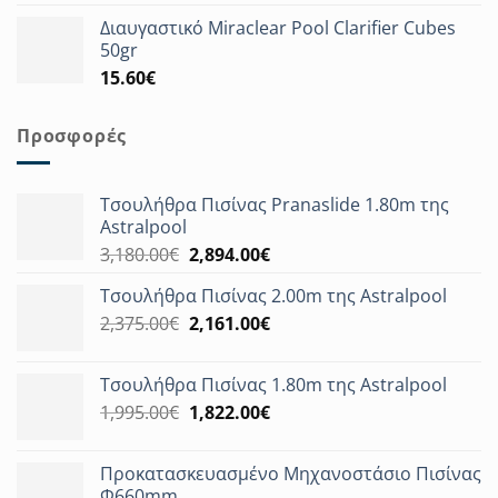
Διαυγαστικό Miraclear Pool Clarifier Cubes
50gr
15.60
€
Προσφορές
Τσουλήθρα Πισίνας Pranaslide 1.80m της
Astralpool
Original
Η
3,180.00
€
2,894.00
€
price
τρέχουσα
Τσουλήθρα Πισίνας 2.00m της Astralpool
was:
τιμή
Original
Η
2,375.00
€
3,180.00€.
2,161.00
€
είναι:
price
τρέχουσα
2,894.00€.
was:
τιμή
Τσουλήθρα Πισίνας 1.80m της Astralpool
2,375.00€.
είναι:
Original
Η
1,995.00
€
1,822.00
€
2,161.00€.
price
τρέχουσα
was:
τιμή
Προκατασκευασμένο Μηχανοστάσιο Πισίνας
1,995.00€.
είναι:
Φ660mm